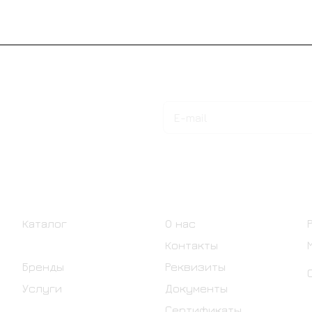
Подписаться
на новости и акции
Интернет-магазин
Компания
Каталог
О нас
Акции
Контакты
Бренды
Реквизиты
Услуги
Документы
Сертификаты