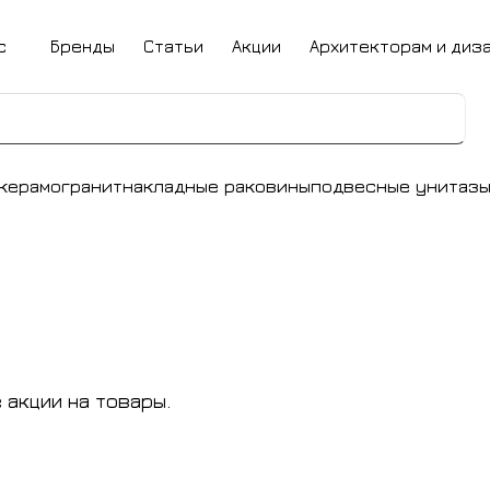
с
Бренды
Статьи
Акции
Архитекторам и диз
керамогранит
накладные раковины
подвесные унитаз
акции на товары.