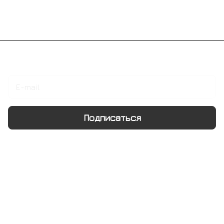
Подписаться
на новости и акции
Подписаться
Интернет-магазин
Компания
Информация
Помощь