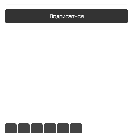
Подписаться
Интернет-магазин
Компания
Информация
Помощь
+7 495 128 21 58
sale@rumix.shop
г. Москва, Ленинский проспект, 24