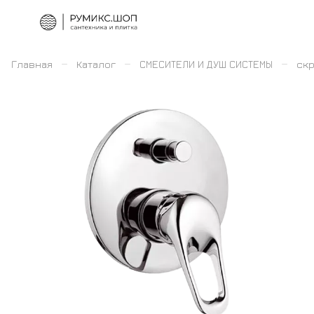
–
–
–
Главная
Каталог
СМЕСИТЕЛИ И ДУШ СИСТЕМЫ
скр