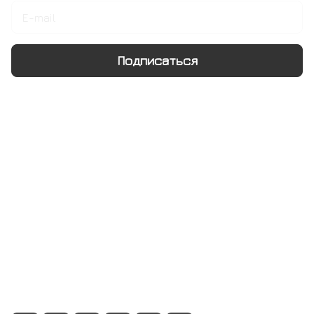
Подписаться
Интернет-магазин
Компания
Информация
Помощь
+7 495 128 21 58
sale@rumix.shop
г. Москва, Ленинский проспект, 24