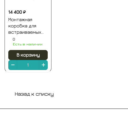
14 400 ₽
Монтажная
коробка для
встраиваемых
смесителей на 1-
0
Есть в наличии
2 выхода (для
ххх09kb и хх30kb)
В корзину
remer
Назад к списку
Подписаться
на новости и акции