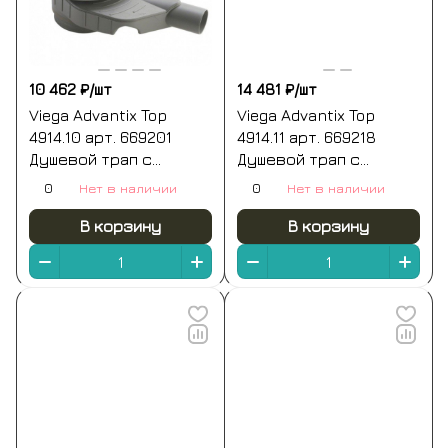
10 462 ₽/
шт
14 481 ₽/
шт
Viega Advantix Top
Viega Advantix Top
4914.10 арт. 669201
4914.11 арт. 669218
Душевой трап с
Душевой трап с
декоративной
декоративной
0
Нет в наличии
0
Нет в наличии
панелью 100*100 мм
панелью 150*150 мм
(хром)
(хром)
В корзину
В корзину