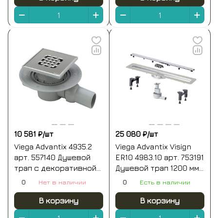
10 581 ₽/
шт
25 080 ₽/
шт
Viega Advantix 4935.2
Viega Advantix Visign
арт. 557140 Душевой
ER10 4983.10 арт. 753191
трап с декоративной
Душевой трап 1200 мм |
панелью 150*150 мм
комплект с
0
Нет в наличии
0
Есть в наличии
(хром)
декоративной
панелью (нержавеющая
В корзину
В корзину
сталь)