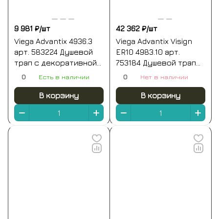
9 981 ₽/
шт
42 362 ₽/
шт
Viega Advantix 4936.3
Viega Advantix Visign
арт. 583224 Душевой
ER10 4983.10 арт.
трап с декоративной
753184 Душевой трап
панелью 100*100 мм
1000 мм | комплект с
0
Есть в наличии
0
Нет в наличии
(хром)
декоративной
панелью (нержавеющая
В корзину
В корзину
сталь)