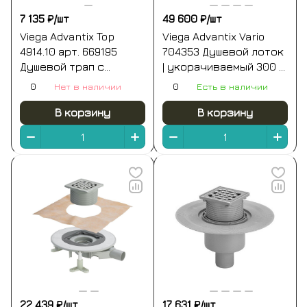
7 135 ₽/
шт
49 600 ₽/
шт
Viega Advantix Top
Viega Advantix Vario
4914.10 арт. 669195
704353 Душевой лоток
Душевой трап с
| укорачиваемый 300 -
декоративной
1200 мм (нержавеющая
0
Нет в наличии
0
Есть в наличии
панелью 100*100 мм
сталь)
(хром)
В корзину
В корзину
22 439 ₽/
шт
17 631 ₽/
шт