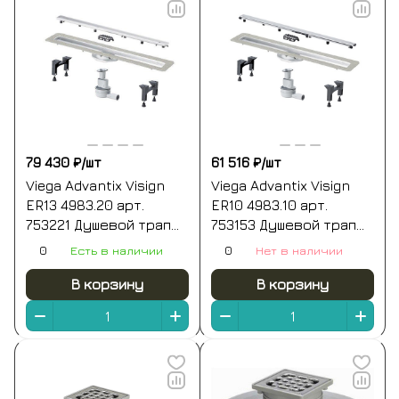
79 430 ₽/
шт
61 516 ₽/
шт
Viega Advantix Visign
Viega Advantix Visign
ER13 4983.20 арт.
ER10 4983.10 арт.
753221 Душевой трап
753153 Душевой трап
900 мм | комплект с
750 мм | комплект с
0
Есть в наличии
0
Нет в наличии
основой под плитку
декоративной
(нержавеющая сталь)
панелью (нержавеющая
В корзину
В корзину
сталь)