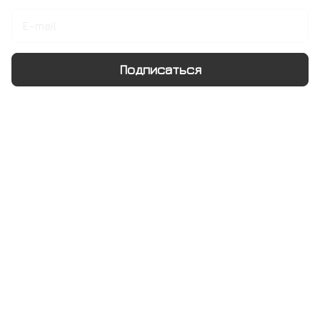
Подписаться
Интернет-магазин
Компания
Информация
Помощь
+7 495 128 21 58
sale@rumix.shop
г. Москва, Ленинский проспект, 24