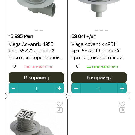
13 995 ₽/
шт
39 041 ₽/
шт
Viega Advantix 4955.1
Viega Advantix 4951.1
арт. 557171 Душевой
арт. 557201 Душевой
трап с декоративной
трап с декоративной
панелью 150*150 мм
панелью 150*150 мм
0
Нет в наличии
0
Есть в наличии
(хром)
(хром)
В корзину
В корзину