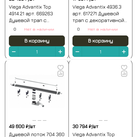
Viega Advantix Top
Viega Advantix 4936.3
4914.21 арт. 669263
арт. 617271 Душевой
Душевой трап с
трап с декоративной
декоративной
панелью 100*100 мм
0
Нет в наличии
0
Нет в наличии
панелью 150*150 мм
(хром)
(хром)
В корзину
В корзину
49 600 ₽/
шт
30 794 ₽/
шт
Душевой лоток 704 360
Viega Advantix Top