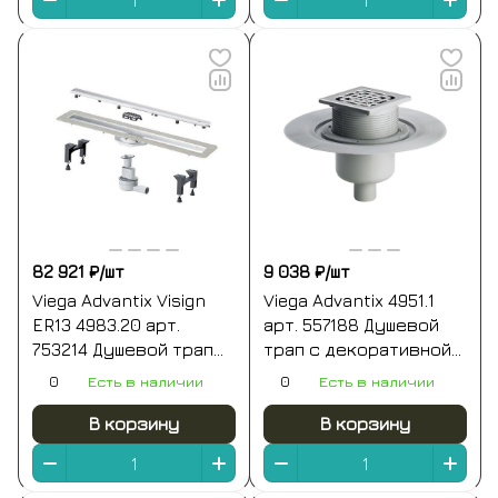
82 921 ₽/
шт
9 038 ₽/
шт
Viega Advantix Visign
Viega Advantix 4951.1
ER13 4983.20 арт.
арт. 557188 Душевой
753214 Душевой трап
трап с декоративной
800 мм | комплект с
панелью 150*150 мм
0
Есть в наличии
0
Есть в наличии
основой под плитку
(хром)
(нержавеющая сталь)
В корзину
В корзину