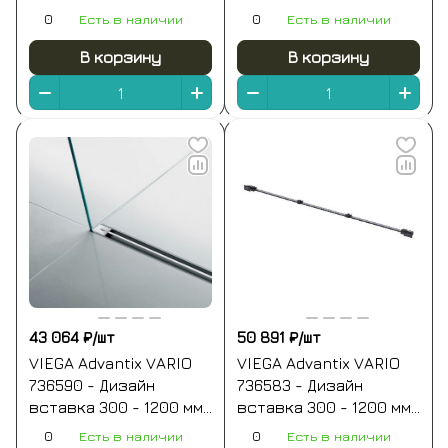
мм (нержавеющая
(нержавеющая сталь
0
Есть в наличии
0
Есть в наличии
сталь матовая)
полированная)
В корзину
В корзину
43 064 ₽/
шт
50 891 ₽/
шт
VIEGA Advantix VARIO
VIEGA Advantix VARIO
736590 - Дизайн
736583 - Дизайн
вставка 300 - 1200 мм
вставка 300 - 1200 мм
(белый матовый)
(чёрный матовый)
0
Есть в наличии
0
Есть в наличии