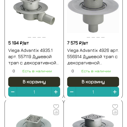
5 194 ₽/
шт
7 575 ₽/
шт
Viega Advantix 4935.1
Viega Advantix 4926 арт.
арт. 557119 Душевой
556914 Душевой трап с
трап с декоративной
декоративной
панелью 100*100 мм
панелью 100*100 мм
0
Есть в наличии
0
Есть в наличии
(хром)
(хром)
В корзину
В корзину