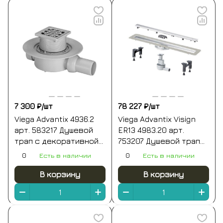
7 300 ₽/
шт
78 227 ₽/
шт
Viega Advantix 4936.2
Viega Advantix Visign
арт. 583217 Душевой
ER13 4983.20 арт.
трап с декоративной
753207 Душевой трап
панелью 100*100 мм
750 мм | комплект с
0
Есть в наличии
0
Есть в наличии
(хром)
основой под плитку
(нержавеющая сталь)
В корзину
В корзину