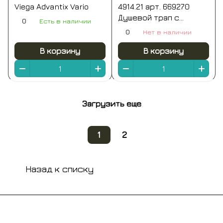
Viega Advantix Vario
4914.21 арт. 669270
Душевой трап с
0
Есть в наличии
декоративной
0
Нет в наличии
панелью 150*150 мм
(хром)
В корзину
В корзину
Загрузить еще
1
2
Назад к списку
Подписаться
на новости и акции