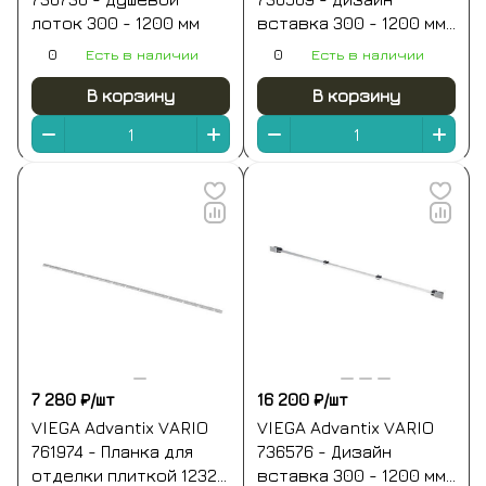
движущая сила ее постоянного роста.
лоток 300 - 1200 мм
вставка 300 - 1200 мм
В дополнение к трубопроводным
(нержавеющая сталь
0
Есть в наличии
0
Есть в наличии
системам наш портфель включает
матовая)
В корзину
В корзину
скрытую и дренажную технику; в
общей сложности наш ассортимент
включает более 17 000 товаров.
Широкий спектр дополнительных услуг
дополняет наше предложение. Наша
цель — разрабатывать продукты и
технологии, которые экономят
ресурсы и улучшают качество нашей
жизни. Мы постоянно внедряем
инновации, чтобы воплотить это
7 280 ₽/
шт
16 200 ₽/
шт
видение в реальность.
VIEGA Advantix VARIO
VIEGA Advantix VARIO
761974 - Планка для
736576 - Дизайн
отделки плиткой 1232
вставка 300 - 1200 мм