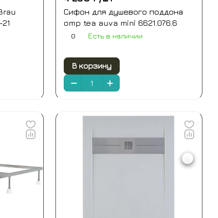
Brau
Сифон для душевого поддона
-21
omp tea auva mini 6621.076.6
0
Есть в наличии
В корзину