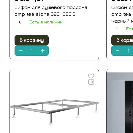
Сифон для душевого поддона
Сифон д
omp tea aloha 6261.086.6
omp tea 
черный 
0
Есть в наличии
0
Ес
В корзину
В корз