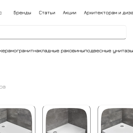
с
Бренды
Статьи
Акции
Архитекторам и диз
керамогранит
накладные раковины
подвесные унитаз
ра