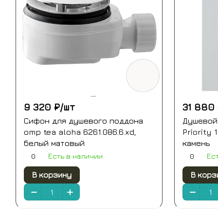
9 320 ₽/
шт
31 880 
Сифон для душевого поддона
Душевой 
omp tea aloha 6261.086.6.xd,
Priority
белый матовый
камень
0
0
Есть в наличии
Ес
В корзину
В корз