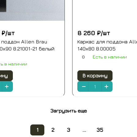
 ₽/
шт
8 260 ₽/
шт
поддон Allen Brau
Каркас для поддона All
90x90 8.21001-21 белый
140х80 8.00005
0
Есть в наличии
ть в наличии
ину
В корзину
Загрузить еще
1
2
3
...
35