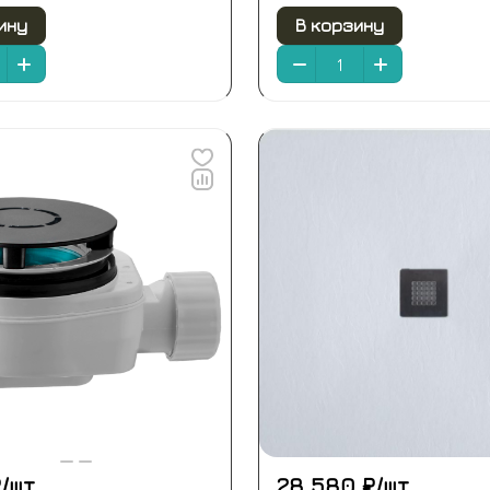
ину
В корзину
/
шт
28 580 ₽/
шт