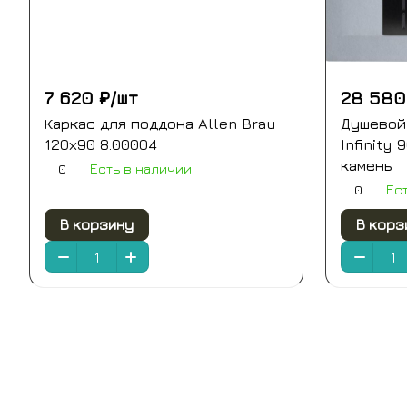
7 620 ₽/
шт
28 580
Каркас для поддона Allen Brau
Душевой 
120х90 8.00004
Infinity 
камень
0
Есть в наличии
0
Ес
В корзину
В корз