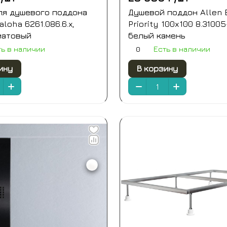
ля душевого поддона
Душевой поддон Allen 
aloha 6261.086.6.x,
Priority 100x100 8.31005
матовый
белый камень
0
ть в наличии
Есть в наличии
ину
В корзину