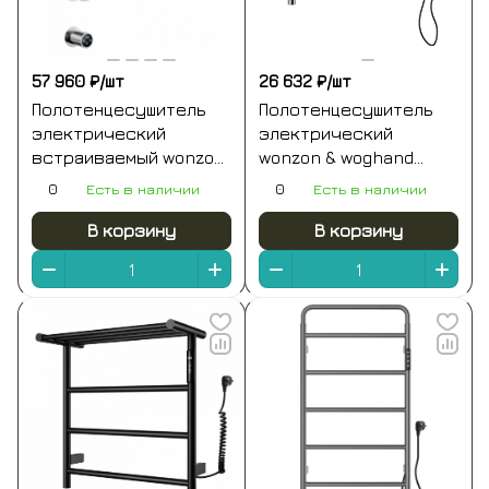
57 960 ₽/
шт
26 632 ₽/
шт
Полотенцесушитель
Полотенцесушитель
электрический
электрический
встраиваемый wonzon
wonzon & woghand
& woghand hamburg,
essen, брашированный
0
Есть в наличии
0
Есть в наличии
хром (ww-al314-cr)
никель (ww-a404-br)
В корзину
В корзину