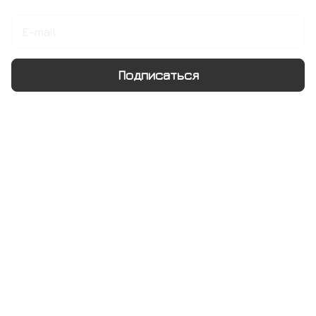
Подписаться
Интернет-магазин
Компания
Информация
Помощь
+7 495 128 21 58
sale@rumix.shop
г. Москва, Ленинский проспект, 24