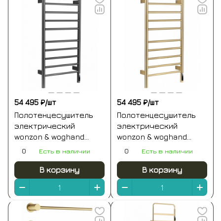
54 495 ₽/
шт
54 495 ₽/
шт
Полотенцесушитель
Полотенцесушитель
электрический
электрический
wonzon & woghand
wonzon & woghand
bonn, темный графит
bonn, брашированное
0
Есть в наличии
0
Есть в наличии
(ww-al409-gm)
золото (ww-al409-bg)
В корзину
В корзину