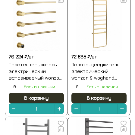
70 224 ₽/
шт
72 685 ₽/
шт
Полотенцесушитель
Полотенцесушитель
электрический
электрический
встраиваемый wonzon
wonzon & woghand
& woghand hamburg,
düsseldorf,
0
Есть в наличии
0
Есть в наличии
брашированное
брашированное
золото (ww-al315-bg)
золото (ww-a204-bg)
В корзину
В корзину