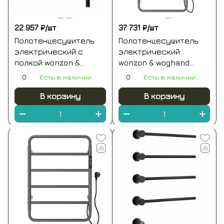
22 957 ₽/
шт
37 731 ₽/
шт
Полотенцесушитель
Полотенцесушитель
электрический с
электрический
полкой wonzon &
wonzon & woghand
woghand bonn, черный
wismar, темный графит
0
Есть в наличии
0
Есть в наличии
матовый (ww-al402-
(ww-al202-gm)
mb)
В корзину
В корзину