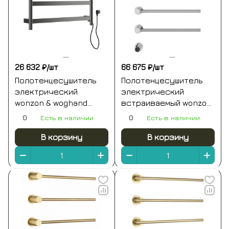
26 632 ₽/
шт
66 675 ₽/
шт
Полотенцесушитель
Полотенцесушитель
электрический
электрический
wonzon & woghand
встраиваемый wonzon
essen, темный графит
& woghand hamburg,
0
Есть в наличии
0
Есть в наличии
(ww-a404-gm)
хром (ww-al315-cr)
В корзину
В корзину