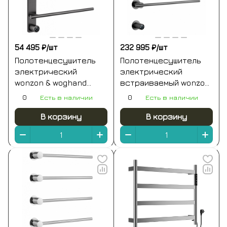
54 495 ₽/
шт
232 995 ₽/
шт
Полотенцесушитель
Полотенцесушитель
электрический
электрический
wonzon & woghand
встраиваемый wonzon
nürnberg, темный
& woghand dortmund,
0
Есть в наличии
0
Есть в наличии
графит (ww-al345-gm)
темный графит (ww-
a364-gm)
В корзину
В корзину