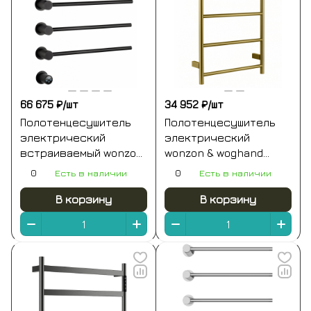
66 675 ₽/
шт
34 952 ₽/
шт
Полотенцесушитель
Полотенцесушитель
электрический
электрический
встраиваемый wonzon
wonzon & woghand
& woghand hamburg,
bonn, брашированное
0
Есть в наличии
0
Есть в наличии
черный матовый (ww-
золото (ww-al405-bg)
al315-mb)
В корзину
В корзину