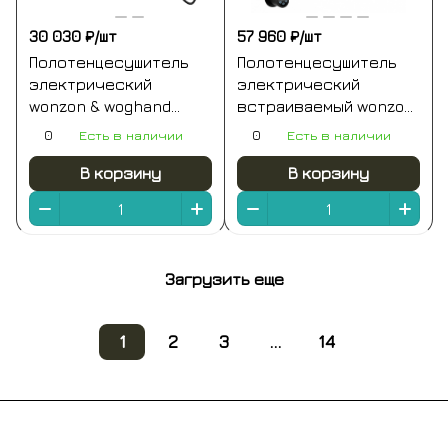
30 030 ₽/
шт
57 960 ₽/
шт
Полотенцесушитель
Полотенцесушитель
электрический
электрический
wonzon & woghand
встраиваемый wonzon
wismar, темный графит
& woghand hamburg,
0
Есть в наличии
0
Есть в наличии
(ww-al201-gm)
черный матовый (ww-
al314-mb)
В корзину
В корзину
Загрузить еще
1
2
3
...
14
Подписаться
на новости и акции