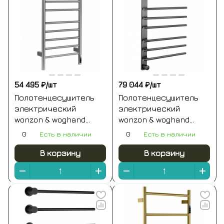
54 495 ₽/
шт
79 044 ₽/
шт
Полотенцесушитель
Полотенцесушитель
электрический
электрический
wonzon & woghand
wonzon & woghand
bonn, брашированный
nürnberg, темный
0
Есть в наличии
0
Есть в наличии
никель (ww-al409-br)
графит (ww-al349-gm)
В корзину
В корзину