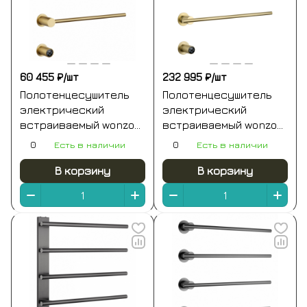
60 455 ₽/
шт
232 995 ₽/
шт
Полотенцесушитель
Полотенцесушитель
электрический
электрический
встраиваемый wonzon
встраиваемый wonzon
& woghand hamburg,
& woghand dortmund,
0
Есть в наличии
0
Есть в наличии
брашированное
брашированное
золото (ww-al314-bg)
золото (ww-a364-bg)
В корзину
В корзину