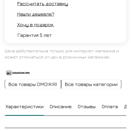
Рассчитать доставку
Нашли дешевле?
Хочу в подарок
Гарантия 5 лет
Цена действительна только для интернет-магазина и
может отличаться от цен в розничных магазинах
Все товары OMOIKIRI
Все товары категории
Характеристики
Описание
Отзывы
Оплата
До