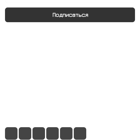
Подписаться
Интернет-магазин
Компания
Информация
Помощь
+7 495 128 21 58
sale@rumix.shop
г. Москва, Ленинский проспект, 24