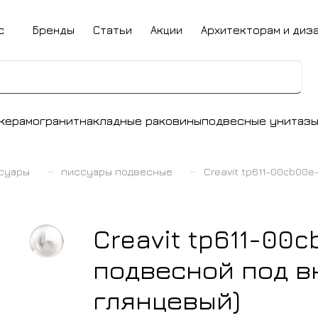
с
Бренды
Статьи
Акции
Архитекторам и диз
керамогранит
накладные раковины
подвесные унитаз
–
–
суары
писсуары подвесные
Creavit tp611-00cb00
Creavit tp611-00
подвесной под в
глянцевый)