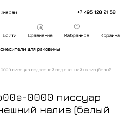
+7 495 128 21 58
айнерам
Войти
Сравнение
Избранное
Корзина
ы
смесители для раковины
e-0000 писсуар подвесной под внешний налив (белый
cb00e-0000 писсуар
нешний налив (белый