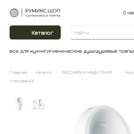
О на
Каталог
все для кухни
гигиенические души
душевые трапы
–
–
–
Главная
Каталог
ПИССУАРЫ И ЧАШИ ГЕНУЯ
пис
глянцевый)