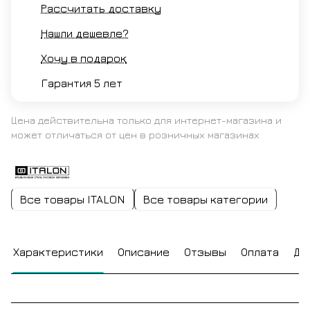
Рассчитать доставку
Нашли дешевле?
Хочу в подарок
Гарантия 5 лет
Цена действительна только для интернет-магазина и
может отличаться от цен в розничных магазинах
Все товары ITALON
Все товары категории
Характеристики
Описание
Отзывы
Оплата
До