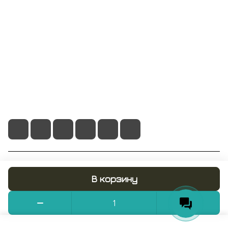
Информация
Помощь
+7 495 128 21 58
sale@rumix.shop
г. Москва, Ленинский проспект, 24
© 2026 RUMIX.SHOP
В корзину
Конфиденциальность
Оферта