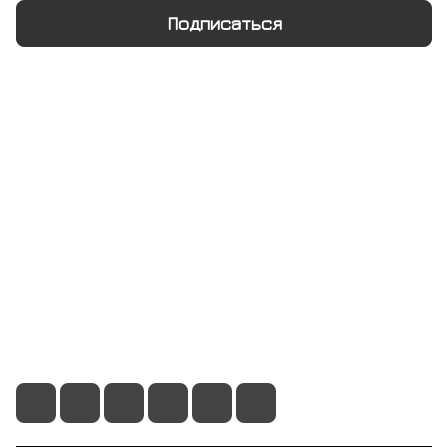
Подписаться
Интернет-магазин
Компания
Информация
Помощь
+7 495 128 21 58
sale@rumix.shop
г. Москва, Ленинский проспект, 24