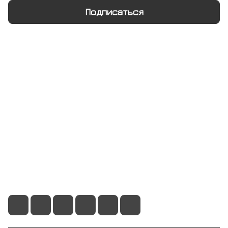
Подписаться
Интернет-магазин
Компания
Информация
Помощь
+7 495 128 21 58
sale@rumix.shop
г. Москва, Ленинский проспект, 24