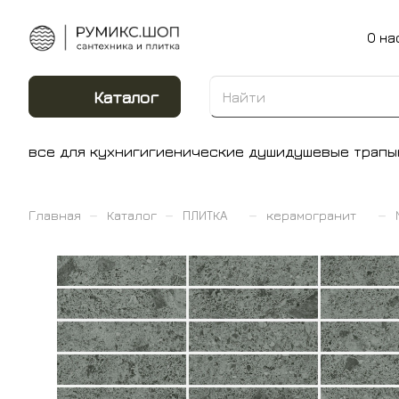
О на
Каталог
все для кухни
гигиенические души
душевые трапы
–
–
–
–
Главная
Каталог
ПЛИТКА
керамогранит