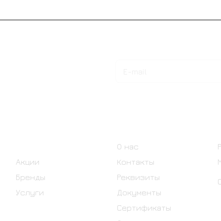
Подписаться
на новости и акции
Интернет-магазин
Компания
Каталог
О нас
Акции
Контакты
Бренды
Реквизиты
Услуги
Документы
Сертификаты