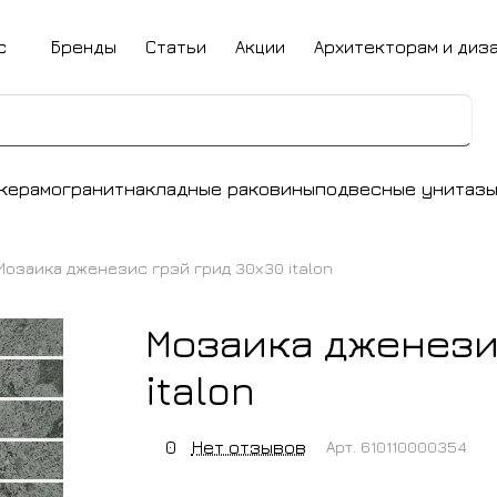
с
Бренды
Статьи
Акции
Архитекторам и диз
керамогранит
накладные раковины
подвесные унитаз
Мозаика дженезис грэй грид 30х30 italon
Мозаика дженези
italon
0
Нет отзывов
Арт.
610110000354