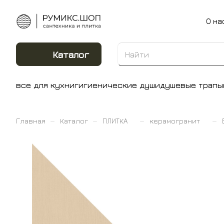
О на
Каталог
все для кухни
гигиенические души
душевые трапы
–
–
–
–
Главная
Каталог
ПЛИТКА
керамогранит