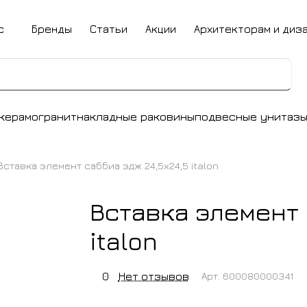
с
Бренды
Статьи
Акции
Архитекторам и диз
керамогранит
накладные раковины
подвесные унитаз
Вставка элемент саббиа эдж 24,5х24,5 italon
Вставка элемент 
italon
0
Нет отзывов
Арт.
600080000341