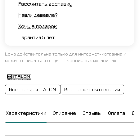
Рассчитать доставку
Нашли дешевле?
Хочу в подарок
Гарантия 5 лет
Цена действительна только для интернет-магазина и
может отличаться от цен в розничных магазинах
Все товары ITALON
Все товары категории
Характеристики
Описание
Отзывы
Оплата
До