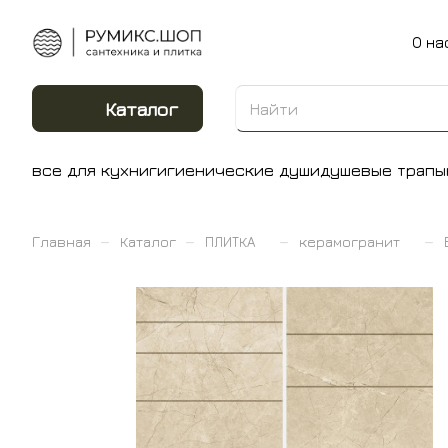
О на
Каталог
все для кухни
гигиенические души
душевые трапы
–
–
–
–
Главная
Каталог
ПЛИТКА
керамогранит