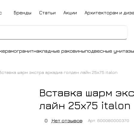
с
Бренды
Статьи
Акции
Архитекторам и диз
керамогранит
накладные раковины
подвесные унитаз
Вставка шарм экстра аркадиа голден лайн 25х75 italon
Вставка шарм экс
лайн 25х75 italon
0
Нет отзывов
Арт.
600080000370