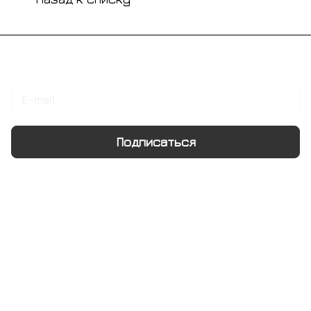
Подписаться
на новости и акции
Подписаться
Интернет-магазин
Компания
Информация
Помощь
+7 495 128 21 58