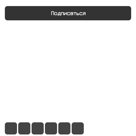
Подписаться
Интернет-магазин
Компания
Информация
Помощь
+7 495 128 21 58
sale@rumix.shop
г. Москва, Ленинский проспект, 24