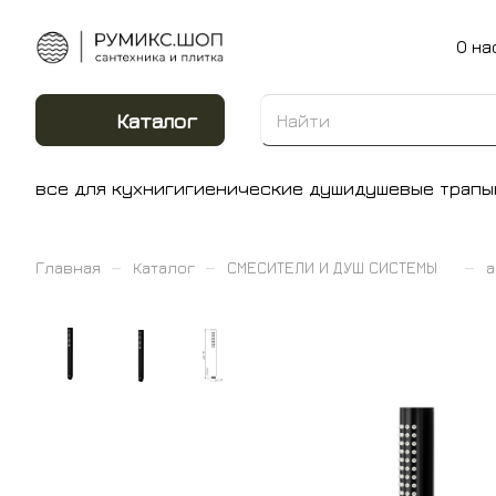
О на
Каталог
все для кухни
гигиенические души
душевые трапы
–
–
–
Главная
Каталог
СМЕСИТЕЛИ И ДУШ СИСТЕМЫ
а