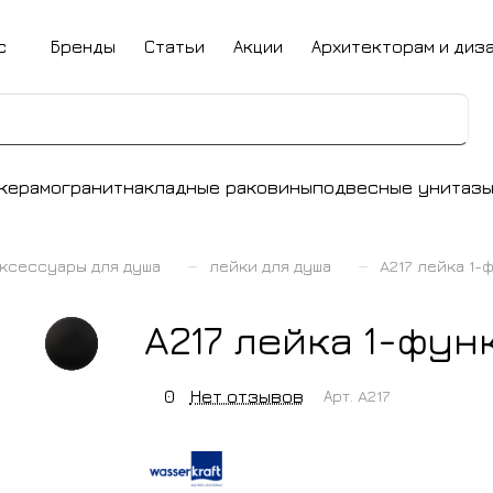
с
Бренды
Статьи
Акции
Архитекторам и диз
керамогранит
накладные раковины
подвесные унитаз
–
–
ксессуары для душа
лейки для душа
A217 лейка 1
A217 лейка 1-фу
0
Нет отзывов
Арт.
A217