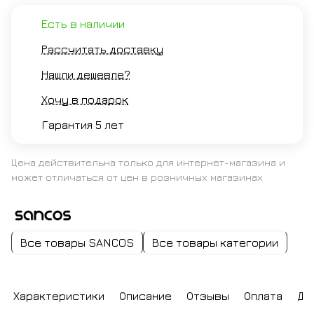
Есть в наличии
Рассчитать доставку
Нашли дешевле?
Хочу в подарок
Гарантия 5 лет
Цена действительна только для интернет-магазина и
может отличаться от цен в розничных магазинах
Все товары SANCOS
Все товары категории
Характеристики
Описание
Отзывы
Оплата
До