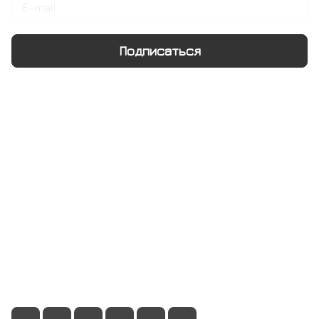
Подписаться
Интернет-магазин
Компания
Информация
Помощь
+7 495 128 21 58
sale@rumix.shop
г. Москва, Ленинский проспект, 24