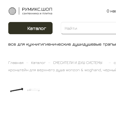
О на
Каталог
все для кухни
гигиенические души
душевые трапы
–
–
–
Главная
Каталог
СМЕСИТЕЛИ И ДУШ СИСТЕМЫ
с
кронштейн для верхнего душа wonzon & woghand, черный