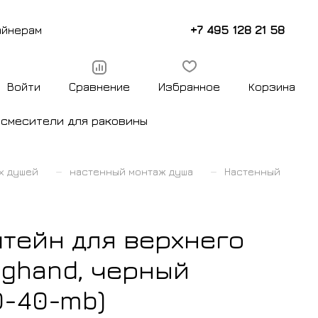
+7 495 128 21 58
айнерам
Войти
Сравнение
Избранное
Корзина
ы
смесители для раковины
–
–
х душей
настенный монтаж душа
Настенный
тейн для верхнего
oghand, черный
0-40-mb)