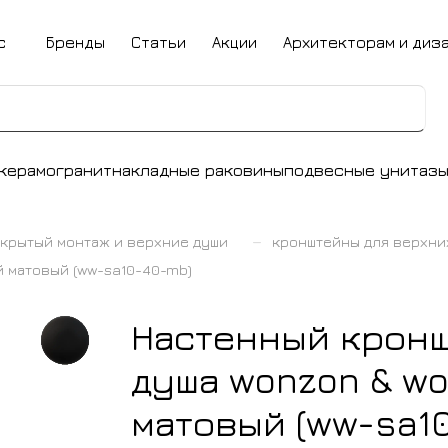
с
Бренды
Статьи
Акции
Архитекторам и диз
керамогранит
накладные раковины
подвесные унитаз
–
крытый монтаж и верхние души
кронштейны для верхни
 матовый (ww-sa10-40-mb)
Настенный кронш
душа wonzon & w
матовый (ww-sa1