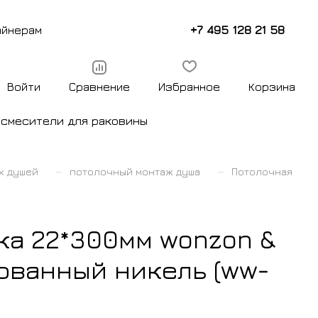
+7 495 128 21 58
айнерам
Войти
Сравнение
Избранное
Корзина
ы
смесители для раковины
–
–
х душей
потолочный монтаж душа
Потолочная
ка 22*300мм wonzon &
ованный никель (ww-