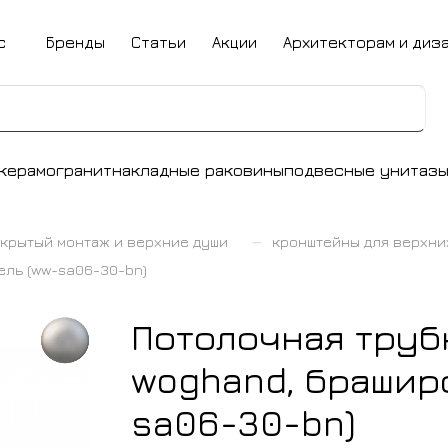
с
Бренды
Статьи
Акции
Архитекторам и диз
керамогранит
накладные раковины
подвесные унитаз
–
крытый монтаж и верхние души
кронштейны для верхни
ель (ww-sa06-30-bn)
Потолочная труб
woghand, брашир
sa06-30-bn)