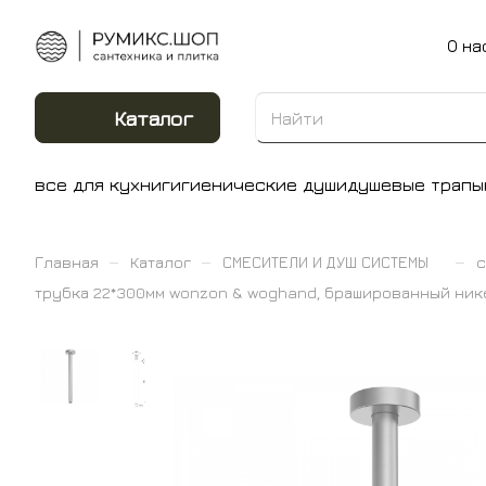
О на
Каталог
все для кухни
гигиенические души
душевые трапы
–
–
–
Главная
Каталог
СМЕСИТЕЛИ И ДУШ СИСТЕМЫ
с
трубка 22*300мм wonzon & woghand, брашированный ник