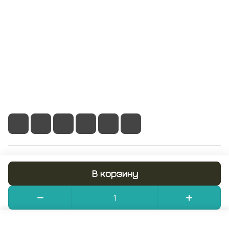
Информация
Помощь
+7 495 128 21 58
sale@rumix.shop
г. Москва, Ленинский проспект, 24
© 2026 RUMIX.SHOP
В корзину
Конфиденциальность
Оферта