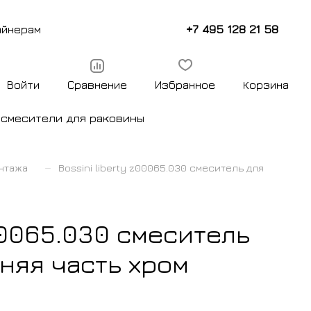
+7 495 128 21 58
айнерам
Войти
Сравнение
Избранное
Корзина
ы
смесители для раковины
–
нтажа
Bossini liberty z00065.030 смеситель для
z00065.030 смеситель
няя часть хром