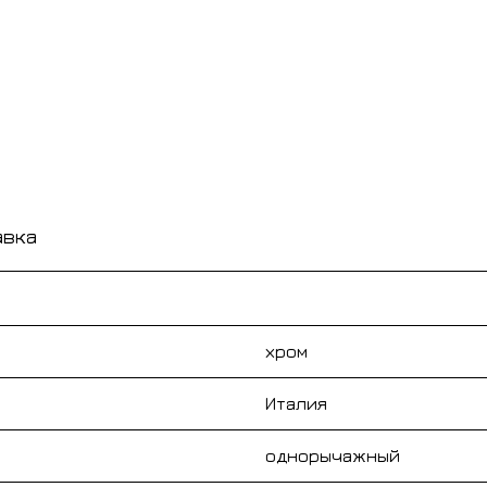
авка
хром
Италия
однорычажный