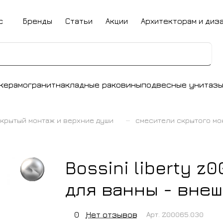
с
Бренды
Статьи
Акции
Архитекторам и диз
керамогранит
накладные раковины
подвесные унитаз
–
крытый монтаж и верхние души
смесители скрытого мо
Bossini liberty 
для ванны - внеш
0
Нет отзывов
Арт.
Z00065.030