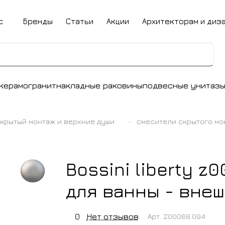
с
Бренды
Статьи
Акции
Архитекторам и диз
керамогранит
накладные раковины
подвесные унитаз
–
крытый монтаж и верхние души
смесители скрытого мо
Bossini liberty z
для ванны - внеш
0
Нет отзывов
Арт.
Z00068.094