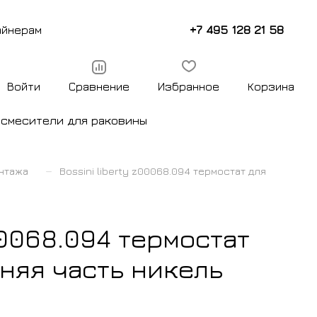
+7 495 128 21 58
айнерам
Войти
Сравнение
Избранное
Корзина
ы
смесители для раковины
–
нтажа
Bossini liberty z00068.094 термостат для
00068.094 термостат
няя часть никель