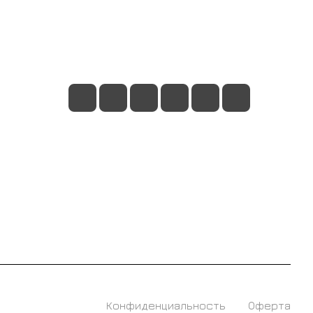
+7 495 128 21 58
sale@rumix.shop
г. Москва, Ленинский проспект, 24
Конфиденциальность
Оферта