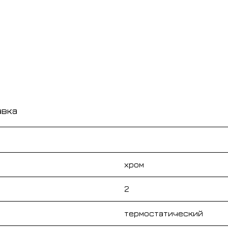
авка
хром
2
термостатический