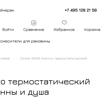
+7 495 128 21 58
айнерам
Войти
Сравнение
Избранное
Корзина
ы
смесители для раковины
–
нтажа
Dinkel 5848 thermo термостатический
mo термостатический
анны и душа