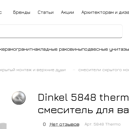
с
Бренды
Статьи
Акции
Архитекторам и диз
керамогранит
накладные раковины
подвесные унитаз
–
крытый монтаж и верхние души
смесители скрытого мо
Dinkel 5848 ther
смеситель для в
0
Нет отзывов
Арт.
5848 Thermo