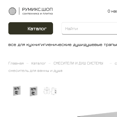
О на
Каталог
все для кухни
гигиенические души
душевые трапы
–
–
–
Главная
Каталог
СМЕСИТЕЛИ И ДУШ СИСТЕМЫ
с
смеситель для ванны и душа