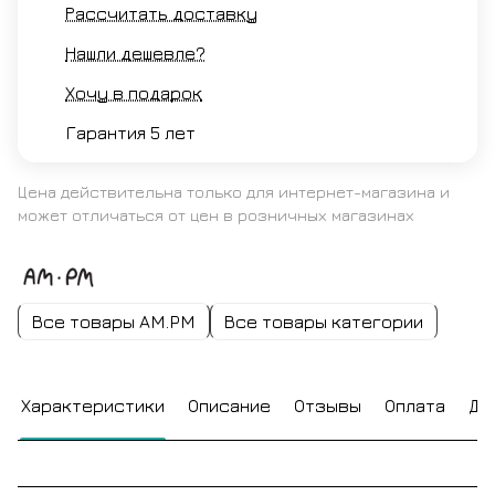
Рассчитать доставку
Нашли дешевле?
Хочу в подарок
Гарантия 5 лет
Цена действительна только для интернет-магазина и
может отличаться от цен в розничных магазинах
Все товары AM.PM
Все товары категории
Характеристики
Описание
Отзывы
Оплата
До