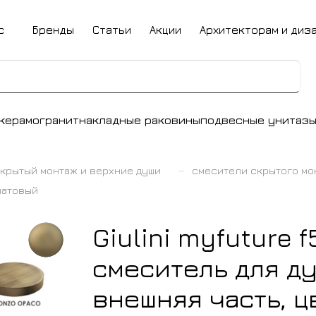
с
Бренды
Статьи
Акции
Архитекторам и диз
керамогранит
накладные раковины
подвесные унитаз
–
крытый монтаж и верхние души
смесители скрытого мо
 матовый
Giulini myfuture 
смеситель для ду
внешняя часть, ц