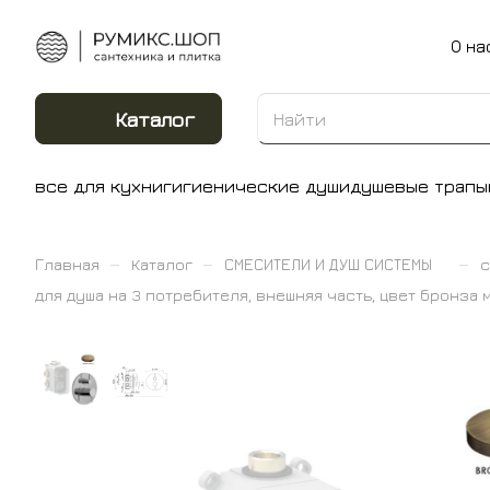
О на
Каталог
все для кухни
гигиенические души
душевые трапы
–
–
–
Главная
Каталог
СМЕСИТЕЛИ И ДУШ СИСТЕМЫ
с
для душа на 3 потребителя, внешняя часть, цвет бронза