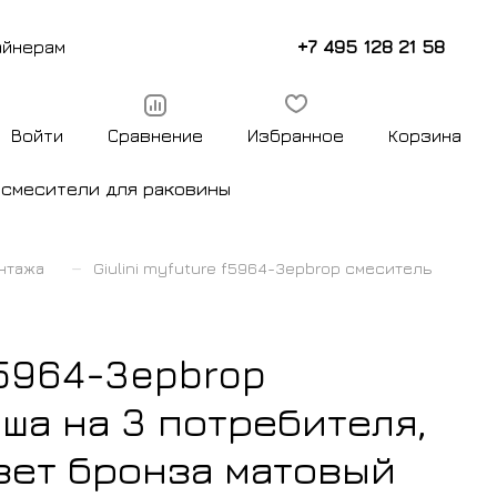
+7 495 128 21 58
айнерам
Войти
Сравнение
Избранное
Корзина
ы
смесители для раковины
–
нтажа
Giulini myfuture f5964-3epbrop смеситель
f5964-3epbrop
ша на 3 потребителя,
вет бронза матовый