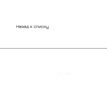
Назад к списку
Подписаться
на новости и акции
Интернет-магазин
Компания