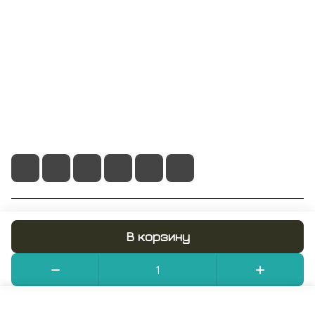
Помощь
+7 495 128 21 58
sale@rumix.shop
г. Москва, Ленинский проспект, 24
© 2026 RUMIX.SHOP
В корзину
Конфиденциальность
Оферта