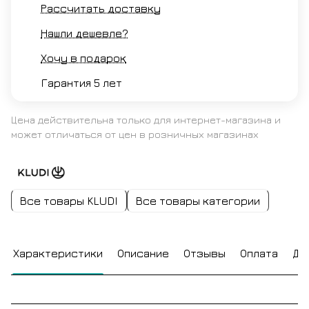
Рассчитать доставку
Нашли дешевле?
Хочу в подарок
Гарантия 5 лет
Цена действительна только для интернет-магазина и
может отличаться от цен в розничных магазинах
Все товары KLUDI
Все товары категории
Характеристики
Описание
Отзывы
Оплата
До