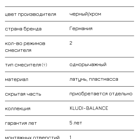
черный/хром
цвет производителя
Германия
страна бренда
2
кол-во режимов
смесителя
однорычажный
тип смесителя
?
латунь, пластмасса
материал
приобретается отдельно
скрытая часть
KLUDI-BALANCE
коллекция
5 лет
гарантия лет
1
монтажных отверстий