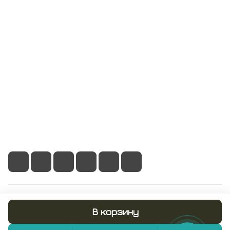
Компания
Информация
Помощь
+7 495 128 21 58
sale@rumix.shop
г. Москва, Ленинский проспект, 24
© 2026 RUMIX.SHOP
В корзину