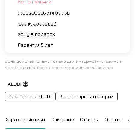
Нет в наличии
Рассчитать доставку
Нашли дешевле?
Хочу в подарок
Гарантия 5 лет
Цена действительна только для интернет-магазина и
может отличаться от цен в розничных магазинах
Все товары KLUDI
Все товары категории
Характеристики
Описание
Отзывы
Оплата
До