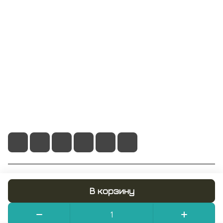
Компания
Информация
Помощь
+7 495 128 21 58
sale@rumix.shop
г. Москва, Ленинский проспект, 24
© 2026 RUMIX.SHOP
В корзину
Конфиденциальность
Оферта