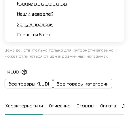
Рассчитать доставку
Нашли дешевле?
Хочу в подарок
Гарантия 5 лет
Цена действительна только для интернет-магазина и
может отличаться от цен в розничных магазинах
Все товары KLUDI
Все товары категории
Характеристики
Описание
Отзывы
Оплата
До