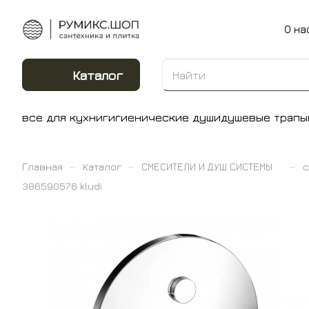
О на
Каталог
все для кухни
гигиенические души
душевые трапы
–
–
–
Главная
Каталог
СМЕСИТЕЛИ И ДУШ СИСТЕМЫ
с
386590576 kludi