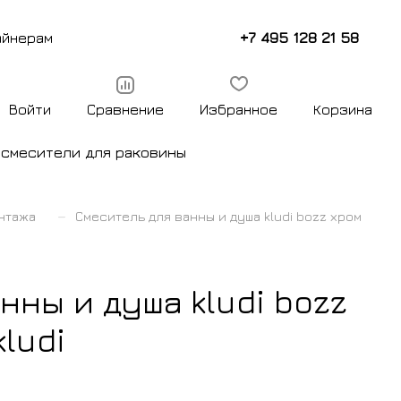
+7 495 128 21 58
айнерам
Войти
Сравнение
Избранное
Корзина
ы
смесители для раковины
–
нтажа
Смеситель для ванны и душа kludi bozz хром
нны и душа kludi bozz
ludi