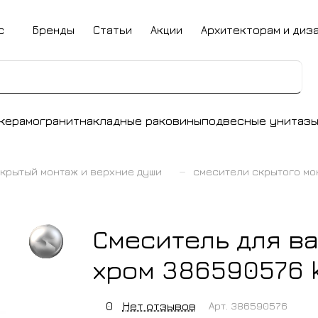
с
Бренды
Статьи
Акции
Архитекторам и диз
керамогранит
накладные раковины
подвесные унитаз
–
крытый монтаж и верхние души
смесители скрытого мо
Смеситель для ва
хром 386590576 k
0
Нет отзывов
Арт.
386590576