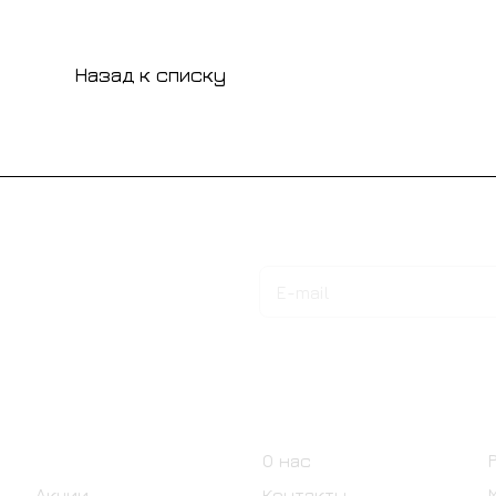
Назад к списку
Подписаться
на новости и акции
Интернет-магазин
Компания
Каталог
О нас
Акции
Контакты