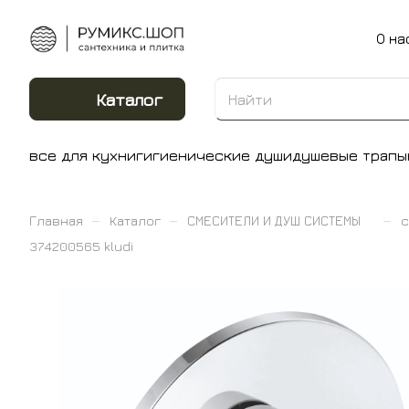
О на
Каталог
все для кухни
гигиенические души
душевые трапы
–
–
–
Главная
Каталог
СМЕСИТЕЛИ И ДУШ СИСТЕМЫ
с
374200565 kludi