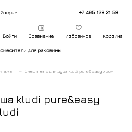
+7 495 128 21 58
айнерам
Войти
Сравнение
Избранное
Корзина
ы
смесители для раковины
–
нтажа
Смеситель для душа kludi pure&easy хром
ша kludi pure&easy
ludi