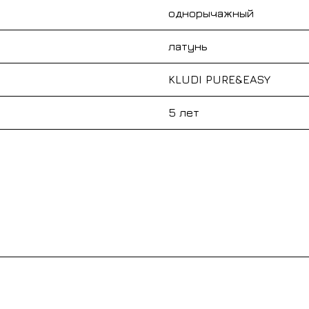
однорычажный
латунь
KLUDI PURE&EASY
5 лет