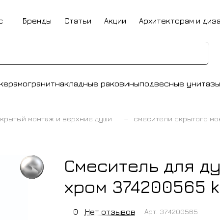
с
Бренды
Статьи
Акции
Архитекторам и диз
керамогранит
накладные раковины
подвесные унитаз
–
крытый монтаж и верхние души
смесители скрытого мо
Смеситель для ду
хром 374200565 k
0
Нет отзывов
Арт.
374200565