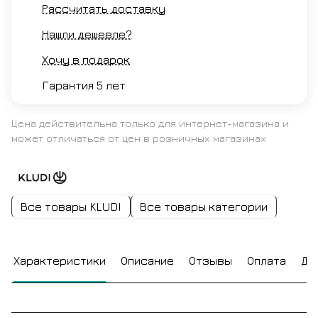
Рассчитать доставку
Нашли дешевле?
Хочу в подарок
Гарантия 5 лет
Цена действительна только для интернет-магазина и
может отличаться от цен в розничных магазинах
Все товары KLUDI
Все товары категории
Характеристики
Описание
Отзывы
Оплата
До