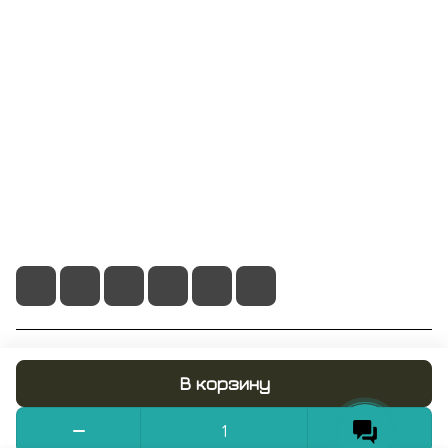
Компания
Информация
Помощь
+7 495 128 21 58
sale@rumix.shop
г. Москва, Ленинский проспект, 24
© 2026 RUMIX.SHOP
В корзину
Конфиденциальность
Оферта