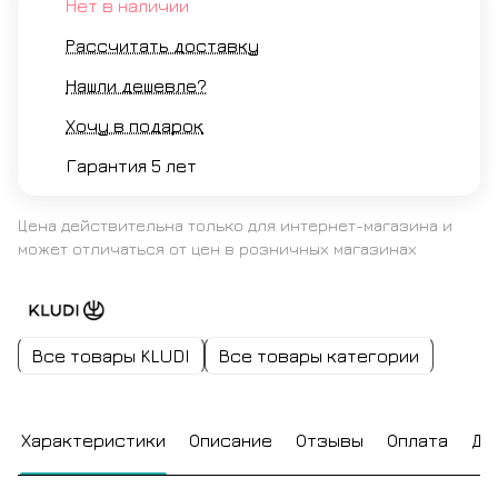
Нет в наличии
Рассчитать доставку
Нашли дешевле?
Хочу в подарок
Гарантия 5 лет
Цена действительна только для интернет-магазина и
может отличаться от цен в розничных магазинах
Все товары KLUDI
Все товары категории
Характеристики
Описание
Отзывы
Оплата
До