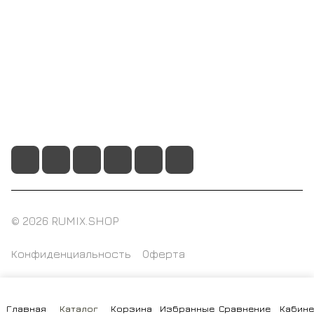
Помощь
+7 495 128 21 58
sale@rumix.shop
г. Москва, Ленинский проспект, 24
© 2026 RUMIX.SHOP
Конфиденциальность
Оферта
Главная
Каталог
Корзина
Избранные
Сравнение
Кабине