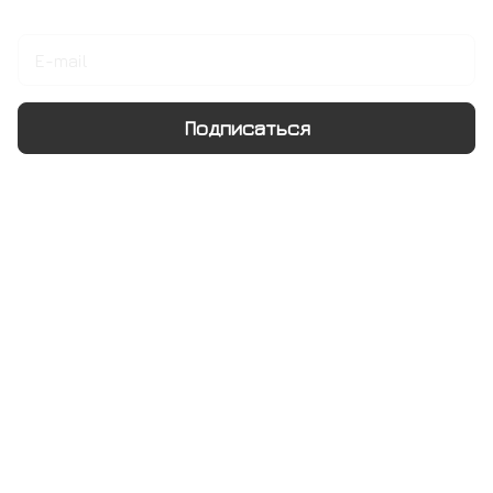
Подписаться
на новости и акции
Подписаться
Интернет-магазин
Компания
Информация
Помощь
+7 495 128 21 58
sale@rumix.shop
г. Москва, Ленинский проспект, 24