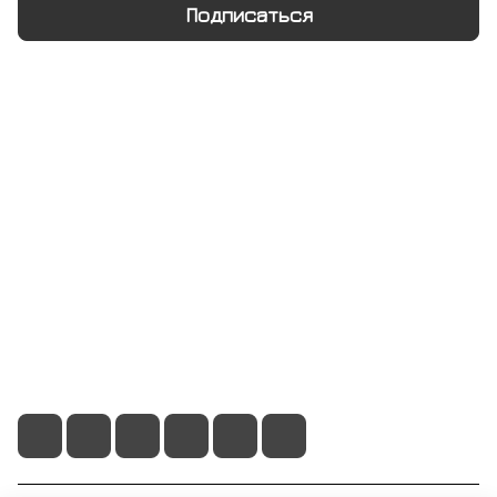
Подписаться
Интернет-магазин
Компания
Информация
Помощь
+7 495 128 21 58
sale@rumix.shop
г. Москва, Ленинский проспект, 24