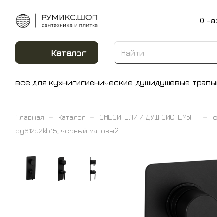
О на
Каталог
все для кухни
гигиенические души
душевые трапы
–
–
–
Главная
Каталог
СМЕСИТЕЛИ И ДУШ СИСТЕМЫ
с
by612d2kb15, чёрный матовый