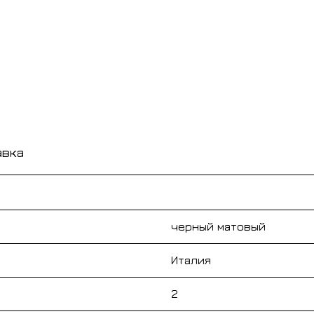
авка
черный матовый
Италия
2