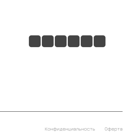
+7 495 128 21 58
sale@rumix.shop
г. Москва, Ленинский проспект, 24
Конфиденциальность
Оферта