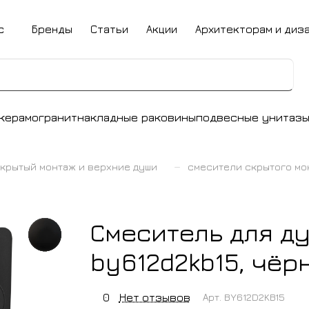
с
Бренды
Статьи
Акции
Архитекторам и диз
керамогранит
накладные раковины
подвесные унитаз
–
крытый монтаж и верхние души
смесители скрытого мо
Смеситель для ду
by612d2kb15, чё
0
Нет отзывов
Арт.
BY612D2KB15