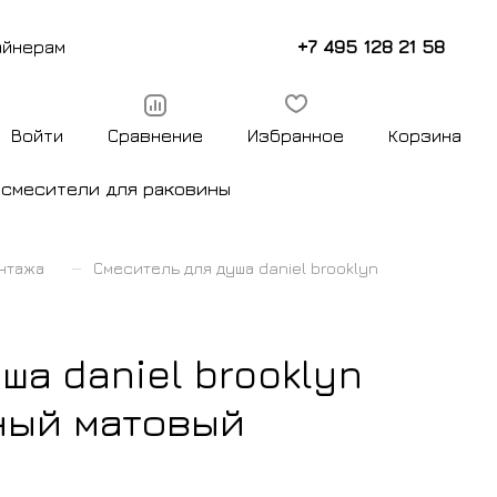
+7 495 128 21 58
айнерам
Войти
Сравнение
Избранное
Корзина
ы
смесители для раковины
–
нтажа
Смеситель для душа daniel brooklyn
ша daniel brooklyn
рный матовый