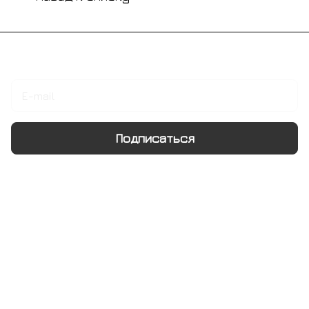
Подписаться
на новости и акции
Подписаться
Интернет-магазин
Компания
Информация
Помощь
+7 495 128 21 58