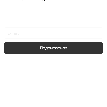
Подписаться
на новости и акции
Подписаться
Интернет-магазин
Компания
Информация
Помощь
+7 495 128 21 58