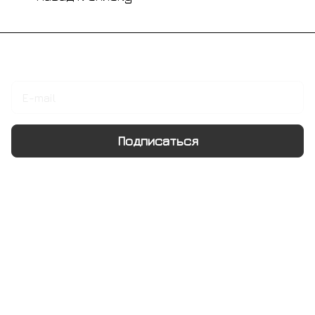
Подписаться
на новости и акции
Подписаться
Интернет-магазин
Компания
Информация
Помощь
+7 495 128 21 58