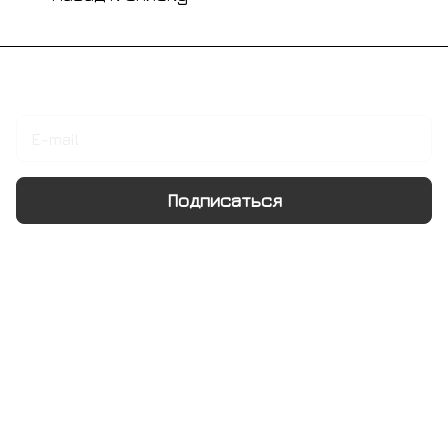
Подписаться
на новости и акции
Подписаться
Интернет-магазин
Компания
Информация
Помощь
+7 495 128 21 58