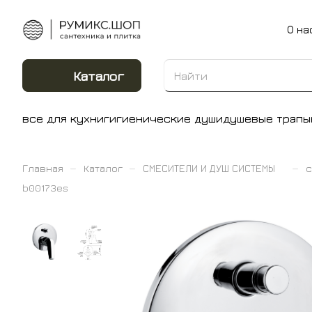
О на
Каталог
все для кухни
гигиенические души
душевые трапы
–
–
–
Главная
Каталог
СМЕСИТЕЛИ И ДУШ СИСТЕМЫ
с
b00173es