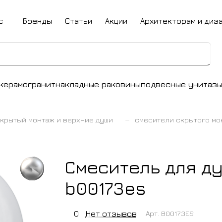
с
Бренды
Статьи
Акции
Архитекторам и диз
керамогранит
накладные раковины
подвесные унитаз
–
крытый монтаж и верхние души
смесители скрытого мо
Смеситель для ду
b00173es
0
Нет отзывов
Арт.
B00173ES