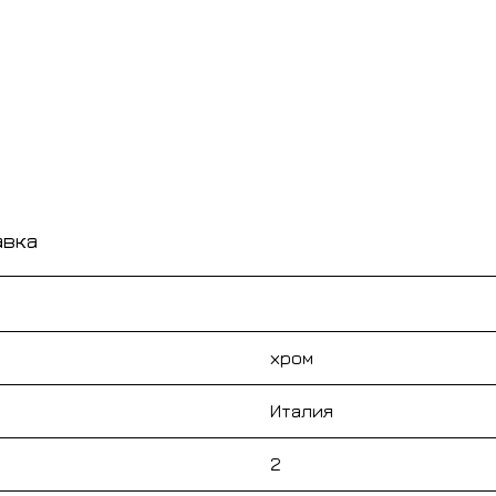
авка
хром
Италия
2