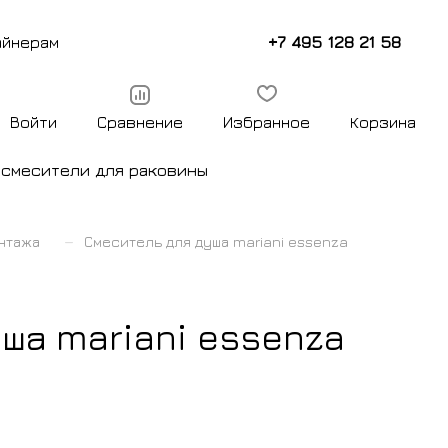
+7 495 128 21 58
айнерам
Войти
Сравнение
Избранное
Корзина
ы
смесители для раковины
–
нтажа
Смеситель для душа mariani essenza
ша mariani essenza