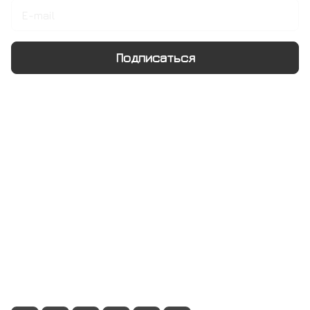
Подписаться
Интернет-магазин
Компания
Информация
Помощь
+7 495 128 21 58
sale@rumix.shop
г. Москва, Ленинский проспект, 24