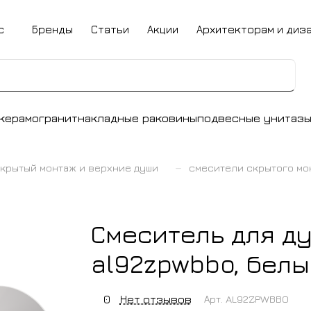
с
Бренды
Статьи
Акции
Архитекторам и диз
керамогранит
накладные раковины
подвесные унитаз
–
крытый монтаж и верхние души
смесители скрытого мо
Смеситель для ду
al92zpwbbo, бел
0
Нет отзывов
Арт.
AL92ZPWBBO