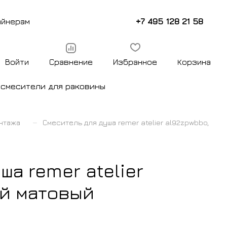
+7 495 128 21 58
айнерам
Войти
Сравнение
Избранное
Корзина
ы
смесители для раковины
–
нтажа
Смеситель для душа remer atelier al92zpwbbo,
ша remer atelier
ый матовый