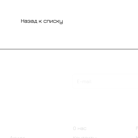
Назад к списку
Подписаться
на новости и акции
Интернет-магазин
Компания
Каталог
О нас
Акции
Контакты