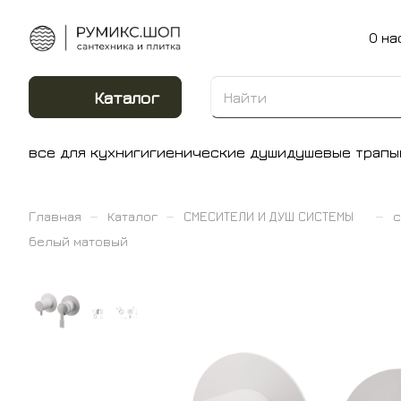
О на
Каталог
все для кухни
гигиенические души
душевые трапы
–
–
–
Главная
Каталог
СМЕСИТЕЛИ И ДУШ СИСТЕМЫ
с
белый матовый