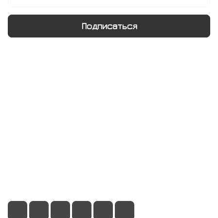
Подписаться
Интернет-магазин
Компания
Информация
Помощь
+7 495 128 21 58
sale@rumix.shop
г. Москва, Ленинский проспект, 24