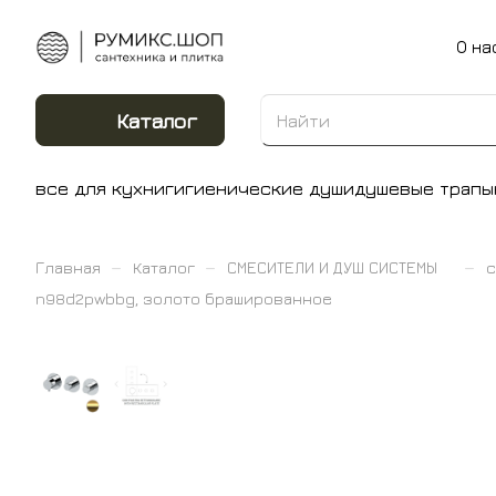
О на
Каталог
все для кухни
гигиенические души
душевые трапы
–
–
–
Главная
Каталог
СМЕСИТЕЛИ И ДУШ СИСТЕМЫ
с
n98d2pwbbg, золото брашированное