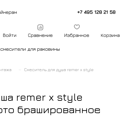
+7 495 128 21 58
айнерам
Войти
Сравнение
Избранное
Корзина
ы
смесители для раковины
–
нтажа
Смеситель для душа remer x style
ша remer x style
ото брашированное