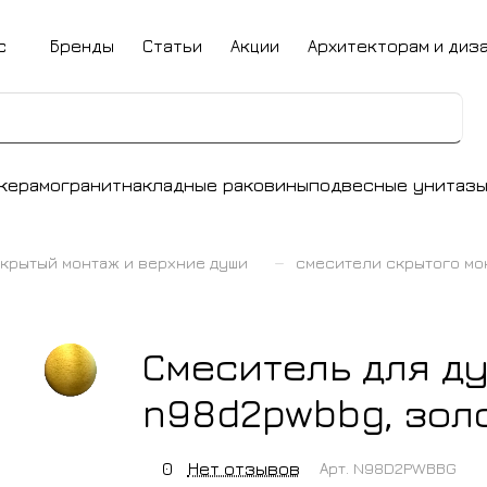
с
Бренды
Статьи
Акции
Архитекторам и диз
керамогранит
накладные раковины
подвесные унитаз
–
крытый монтаж и верхние души
смесители скрытого мо
Смеситель для ду
n98d2pwbbg, зол
0
Нет отзывов
Арт.
N98D2PWBBG