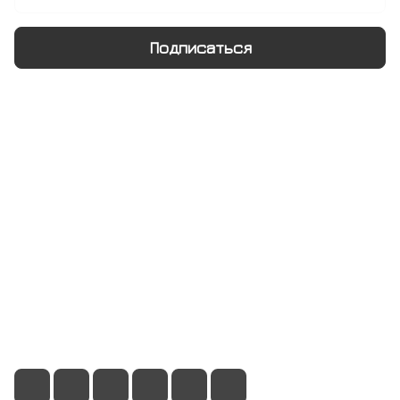
Подписаться
Интернет-магазин
Компания
Информация
Помощь
+7 495 128 21 58
sale@rumix.shop
г. Москва, Ленинский проспект, 24